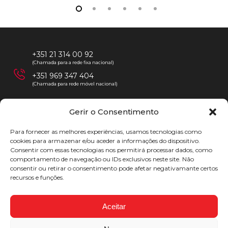
+351 21 314 00 92
(Chamada para a rede fixa nacional)
+351 969 347 404
(Chamada para rede móvel nacional)
Gerir o Consentimento
geral@externatoseneca.pt
Para fornecer as melhores experiências, usamos tecnologias como
secretaria@externatoseneca.pt
cookies para armazenar e/ou aceder a informações do dispositivo.
Consentir com essas tecnologias nos permitirá processar dados, como
comportamento de navegação ou IDs exclusivos neste site. Não
consentir ou retirar o consentimento pode afetar negativamante certos
Av. do Brasil 56, 1º,
recursos e funções.
1700-073 Lisboa
Aceitar
Plataforma Moodle