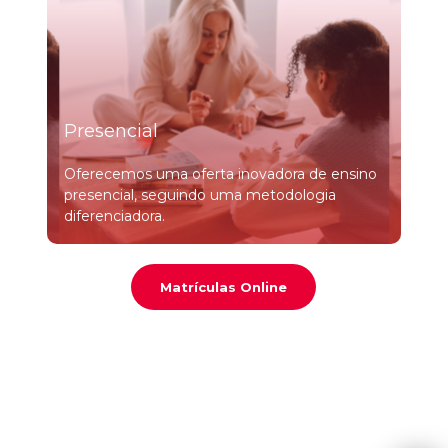
Presencial
Oferecemos uma oferta inovadora de ensino
presencial, seguindo uma metodologia
diferenciadora.
Matrículas Online