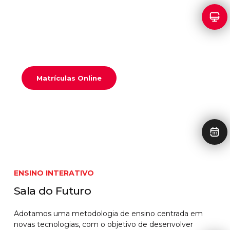
Termina os estudos
em apenas 1 ano!
Matrículas Online
ENSINO INTERATIVO
Sala do Futuro
Adotamos uma metodologia de ensino centrada em
novas tecnologias, com o objetivo de desenvolver