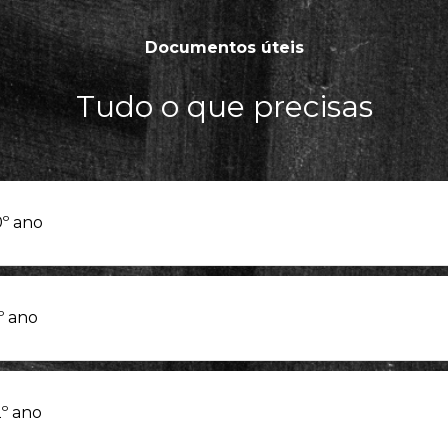
Documentos úteis
Tudo o que precisas
0º ano
1º ano
2º ano