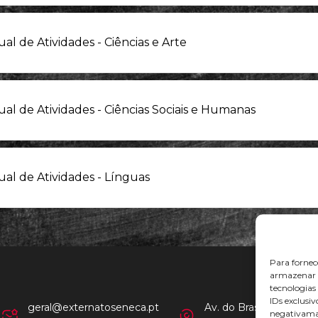
al de Atividades - Ciências e Arte
al de Atividades - Ciências Sociais e Humanas
al de Atividades - Línguas
Para fornec
armazenar e
tecnologia
IDs exclusiv
geral@externatoseneca.pt
Av. do Brasil 56, 1º,
negativaman