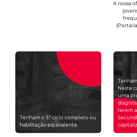
A nossa o
joven
frequ
(Portari
Tenham 
Neste c
uma pro
diagnós
terem a
Tenham o 3.º ciclo completo ou
Secund
habilitação equivalente.
capitali