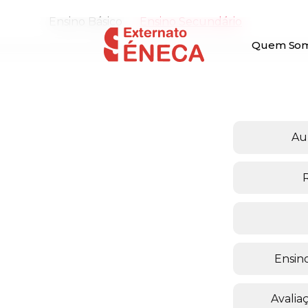
Ensino Básico
Ensino Secundário
Quem So
Au
Ensino
Avalia