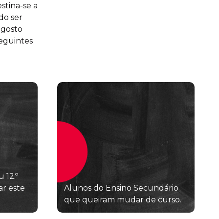
stina-se a
do ser
agosto
seguintes
u 12.º
r este
Alunos do Ensino Secundário
que queiram mudar de curso.