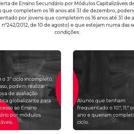
ferta de Ensino Secundário por Módulos Capitalizáveis de
s que completem os 18 anos até 31 de dezembro, poden
entado por jovens que completem os 16 anos até 31 de 
a nº242/2012, de 10 de agosto) e que estejam numa das 
condições:
o 3º ciclo incompleto.
aso, podem realizar
va de avaliação
tica globalizante para
Alunos que tenham
cesso ao Ensino
frequentado o 10.º, 11.º o
ário por módulos
ano e queiram completa
záveis.
ciclo.