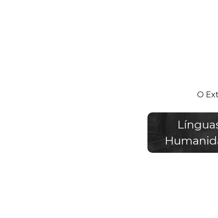
O Ext
Língua
Humanid