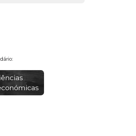
dário:
iências
económicas