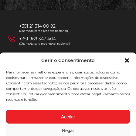
+351 21 314 00 92
(Chamada para a rede fixa nacional)
+351 969 347 404
(Chamada para rede móvel nacional)
Gerir o Consentimento
geral@externatoseneca.pt
Para fornecer as melhores experiências, usamos tecnologias como
secretaria@externatoseneca.pt
cookies para armazenar e/ou aceder a informações do dispositivo.
Consentir com essas tecnologias nos permitirá processar dados, como
comportamento de navegação ou IDs exclusivos neste site. Não
consentir ou retirar o consentimento pode afetar negativamante certos
recursos e funções.
Av. do Brasil 56, 1º,
1700-073 Lisboa
Aceitar
Negar