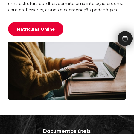
uma estrutura que lhes permite uma interação próxima
com professores, alunos e coordenação pedagógica.
12:45 |
Espanhol
Matemática
13:30
(Sala 3)
Turma 1
(Sala 4)
Matrículas Online
13:30 |
Física e
14:00
Química
(Laboratório)
14:00 |
Matemática
15:30
Turma 3
(Sala 4)
Documentos úteis