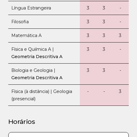
Língua Estrangeira
3
3
-
Filosofia
3
3
-
Matemática A
3
3
3
Física e Quiímica A |
3
3
-
Geometria Descritiva A
Biologia e Geologia |
3
3
-
Geometria Descritiva A
Física (à distância) | Geologia
-
-
3
(presencial)
Horários